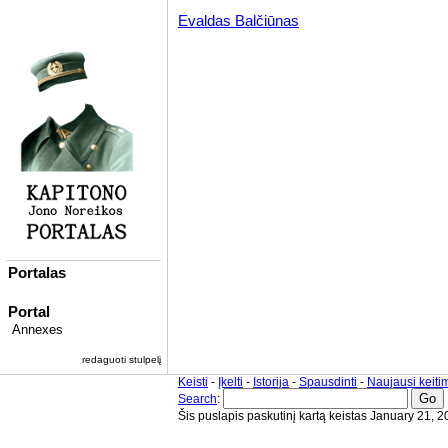
Evaldas Balčiūnas
Portalas
Portal
Annexes
redaguoti stulpelį
Keisti
-
Įkelti
-
Istorija
-
Spausdinti
-
Naujausi keiti
Search
:
Šis puslapis paskutinį kartą keistas January 21, 